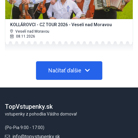
KOLLÁROVCI - CZ TOUR 2026 - Veselí nad Moravou
Veselí nad Moravou
08.11.2026
Načítať ďalšie
Footer
TopVstupenky.sk
vstupenky z pohodlia Vášho domova!
(Po-Pia 9:00 - 17:00)
info@topvstupenky.sk