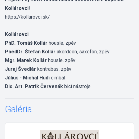
Kollárovci!
https://kollarovci.sk/
Kollárovci
PhD. Tomáš Kollár
housle, zpěv
PaedDr. Štefan Kollár
akordeon, saxofon, zpěv
Mgr. Marek Kollár
housle, zpěv
Juraj Švedlár
kontrabas, zpěv
Július - Michal Hudi
cimbál
Dis. Art. Patrik Červenák
bicí nástroje
Galéria