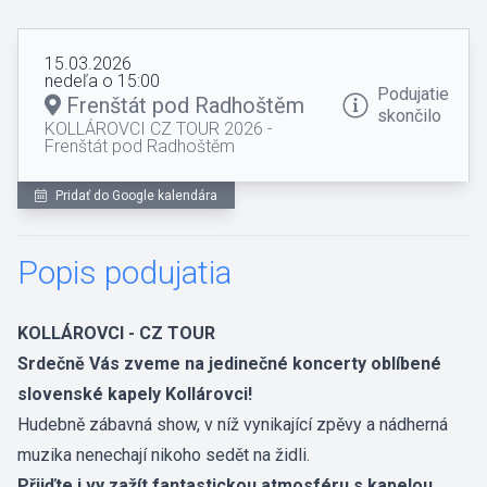
15.03.2026
nedeľa o 15:00
Podujatie
Frenštát pod Radhoštěm
skončilo
KOLLÁROVCI CZ TOUR 2026 -
Frenštát pod Radhoštěm
Pridať do Google kalendára
Popis podujatia
KOLLÁROVCI - CZ TOUR
Srdečně Vás zveme na jedinečné koncerty oblíbené
slovenské kapely Kollárovci!
Hudebně zábavná show, v níž vynikající zpěvy a nádherná
muzika nenechají nikoho sedět na židli.
Přijďte i vy zažít fantastickou atmosféru s kapelou