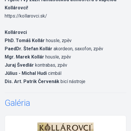
Kollárovci!
https://kollarovci.sk/
Kollárovci
PhD. Tomáš Kollár
housle, zpěv
PaedDr. Štefan Kollár
akordeon, saxofon, zpěv
Mgr. Marek Kollár
housle, zpěv
Juraj Švedlár
kontrabas, zpěv
Július - Michal Hudi
cimbál
Dis. Art. Patrik Červenák
bicí nástroje
Galéria