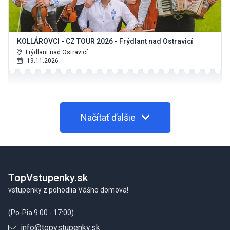
KOLLÁROVCI - CZ TOUR 2026 - Frýdlant nad Ostravicí
Frýdlant nad Ostravicí
19.11.2026
Načítať ďalšie
Footer
TopVstupenky.sk
vstupenky z pohodlia Vášho domova!
(Po-Pia 9:00 - 17:00)
info@topvstupenky.sk