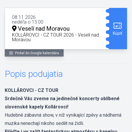
08.11.2026
nedeľa o 15:00
Veselí nad Moravou
Kúpiť
KOLLÁROVCI - CZ TOUR 2026 - Veselí nad
Moravou
Pridať do Google kalendára
Popis podujatia
KOLLÁROVCI - CZ TOUR
Srdečně Vás zveme na jedinečné koncerty oblíbené
slovenské kapely Kollárovci!
Hudebně zábavná show, v níž vynikající zpěvy a nádherná
muzika nenechají nikoho sedět na židli.
Přijďte i vy zažít fantastickou atmosféru s kapelou